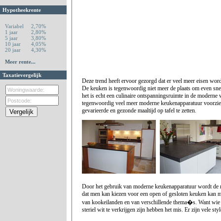
Hypotheekrente
Variabel
2,70%
1 jaar
2,80%
5 jaar
3,80%
10 jaar
4,05%
20 jaar
4,30%
Meer rente...
Taxatievergelijk
Deze trend heeft ervoor gezorgd dat er veel meer eisen word
De keuken is tegenwoordig niet meer de plaats om even snel
het is echt een culinaire ontspanningsruimte in de moder
tegenwoordig veel meer moderne keukenapparatuur voorzie
gevarieerde en gezonde maaltijd op tafel te zetten.
Door het gebruik van moderne keukenapparatuur wordt de 
dat men kan kiezen voor een open of gesloten keuken kan m
van kookeilanden en van verschillende thema�s. Want wie 
steriel wit te verkrijgen zijn hebben het mis. Er zijn vele st