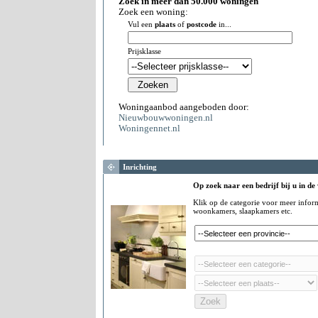
Zoek in meer dan 50.000 woningen
Zoek een woning:
Vul een
plaats
of
postcode
in...
Prijsklasse
Woningaanbod aangeboden door:
Nieuwbouwwoningen.nl
Woningennet.nl
Inrichting
Op zoek naar een bedrijf bij u in de
Klik op de categorie voor meer infor
woonkamers, slaapkamers etc.