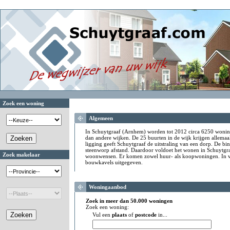
Zoek een woning
Algemeen
In Schuytgraaf (Arnhem) worden tot 2012 circa 6250 wonin
dan andere wijken. De 25 buurten in de wijk krijgen allemaal
ligging geeft Schuytgraaf de uitstraling van een dorp. De bi
steenworp afstand. Daardoor voldoet het wonen in Schuytgra
Zoek makelaar
woonwensen. Er komen zowel huur- als koopwoningen. In v
bouwkavels uitgegeven.
Woningaanbod
Zoek in meer dan 50.000 woningen
Zoek een woning:
Vul een
plaats
of
postcode
in...