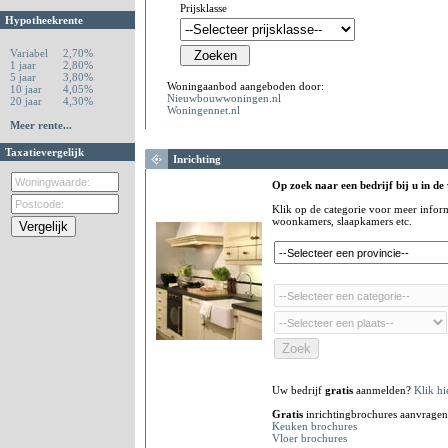
Prijsklasse
Hypotheekrente
Variabel
2,70%
1 jaar
2,80%
5 jaar
3,80%
Woningaanbod aangeboden door:
10 jaar
4,05%
Nieuwbouwwoningen.nl
20 jaar
4,30%
Woningennet.nl
Meer rente...
Taxatievergelijk
Inrichting
Op zoek naar een bedrijf bij u in de
Klik op de categorie voor meer infor
woonkamers, slaapkamers etc.
Uw bedrijf
gratis
aanmelden?
Klik hi
Gratis
inrichtingbrochures aanvragen
Keuken brochures
Vloer brochures