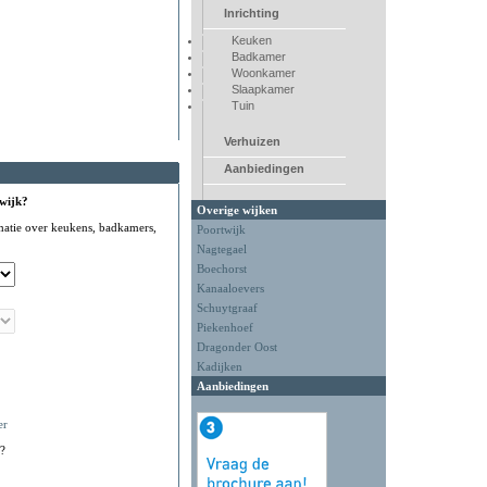
Inrichting
Keuken
Badkamer
Woonkamer
Slaapkamer
Tuin
Verhuizen
Aanbiedingen
 wijk?
Overige wijken
matie over keukens, badkamers,
Poortwijk
Nagtegael
Boechorst
Kanaaloevers
Schuytgraaf
Piekenhoef
Dragonder Oost
Kadijken
Aanbiedingen
er
?