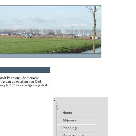
biedt Poortwijk, de nieuwste
 ligt aan de oostkant van Oud-
e weg N 217 en vervolgens op de A
\
\
Home
Algemeen
Planning
Voorzieningen