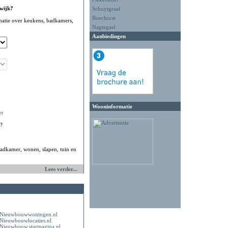
 wijk?
Schuytgraaf
Boechorst
matie over keukens, badkamers,
Nagtegael
Aanbiedingen
Wooninformatie
er
?
adkamer, wonen, slapen, tuin en
Lees verder...
Nieuwbouwwoningen.nl
Nieuwbouwlocaties.nl
Nieuwbouw.startpagina.nl