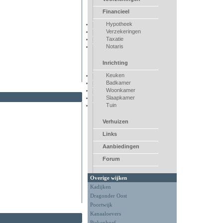
Financieel
Hypotheek
Verzekeringen
Taxatie
Notaris
Inrichting
Keuken
Badkamer
Woonkamer
Slaapkamer
Tuin
Verhuizen
Links
Aanbiedingen
Forum
Overige wijken
Kadijken
Dragonder Oost
Poortwijk
Kanaaloevers
Piekenhoef