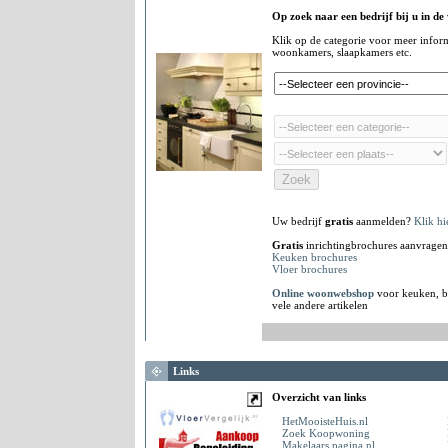
Op zoek naar een bedrijf bij u in de
Klik op de categorie voor meer infor
woonkamers, slaapkamers etc.
Uw bedrijf
gratis
aanmelden?
Klik hi
Gratis
inrichtingbrochures aanvragen
Keuken brochures
Vloer brochures
Online woonwebshop
voor keuken, b
vele andere artikelen
Links
Overzicht van links
HetMooisteHuis.nl
Zoek Koopwoning
Makelaars.pagina.nl