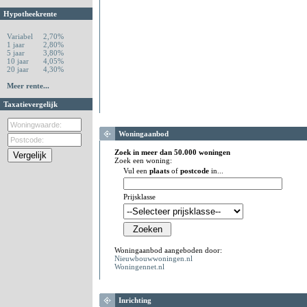
Hypotheekrente
Variabel
2,70%
1 jaar
2,80%
5 jaar
3,80%
10 jaar
4,05%
20 jaar
4,30%
Meer rente...
Taxatievergelijk
Woningaanbod
Zoek in meer dan 50.000 woningen
Zoek een woning:
Vul een
plaats
of
postcode
in...
Prijsklasse
Woningaanbod aangeboden door:
Nieuwbouwwoningen.nl
Woningennet.nl
Inrichting