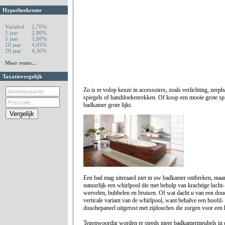
Hypotheekrente
Variabel
2,70%
1 jaar
2,80%
5 jaar
3,80%
10 jaar
4,05%
20 jaar
4,30%
Meer rente...
Taxatievergelijk
Zo is er volop keuze in accessoires, zoals verlichting, zeep
spiegels of handdoekenrekken. Of koop een mooie grote spi
badkamer grote lijkt.
Een bad mag uiteraard niet in uw badkamer ontbreken, maar
natuurlijk een whirlpool die met behulp van krachtige lucht-
wervelen, bubbelen en bruisen. Of wat dacht u van een douc
verticale variant van de whirlpool, want behalve een hoofd-
douchepaneel uitgerust met zijdouches die zorgen voor een
Tegenwoordig worden er steeds meer badkamermeubels in d