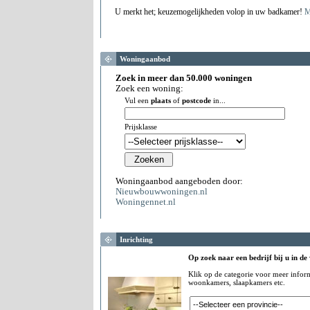
U merkt het; keuzemogelijkheden volop in uw badkamer!
M
Woningaanbod
Zoek in meer dan 50.000 woningen
Zoek een woning:
Vul een
plaats
of
postcode
in...
Prijsklasse
Woningaanbod aangeboden door:
Nieuwbouwwoningen.nl
Woningennet.nl
Inrichting
Op zoek naar een bedrijf bij u in de
Klik op de categorie voor meer infor
woonkamers, slaapkamers etc.