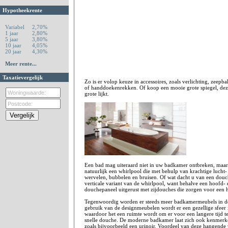
Hypotheekrente
Variabel
2,70%
1 jaar
2,80%
5 jaar
3,80%
10 jaar
4,05%
20 jaar
4,30%
Meer rente...
Taxatievergelijk
Zo is er volop keuze in accessoires, zoals verlichting, zeepba
of handdoekenrekken. Of koop een mooie grote spiegel, de
grote lijkt.
Een bad mag uiteraard niet in uw badkamer ontbreken, maar 
natuurlijk een whirlpool die met behulp van krachtige lucht- 
wervelen, bubbelen en bruisen. Of wat dacht u van een douch
verticale variant van de whirlpool, want behalve een hoofd-
douchepaneel uitgerust met zijdouches die zorgen voor een
Tegenwoordig worden er steeds meer badkamermeubels in de
gebruik van de designmeubelen wordt er een gezellige sfeer
waardoor het een ruimte wordt om er voor een langere tijd te
snelle douche. De moderne badkamer laat zich ook kenmerk
zoals bijvoorbeeld een urinoir. Voordeel van deze hangende 