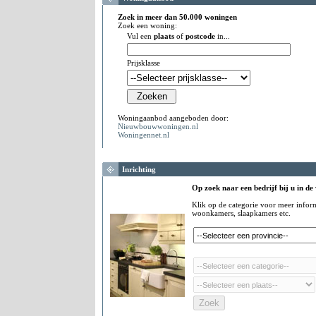
Zoek in meer dan 50.000 woningen
Zoek een woning:
Vul een
plaats
of
postcode
in...
Prijsklasse
Woningaanbod aangeboden door:
Nieuwbouwwoningen.nl
Woningennet.nl
Inrichting
Op zoek naar een bedrijf bij u in de
Klik op de categorie voor meer infor
woonkamers, slaapkamers etc.