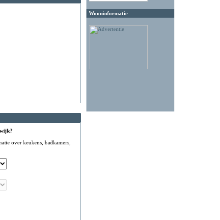
Wooninformatie
 wijk?
matie over keukens, badkamers,