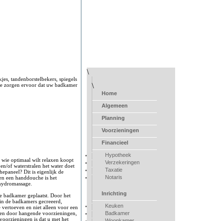
\
kjes, tandenborstelbekers, spiegels
\
ze zorgen ervoor dat uw badkamer
Home
Algemeen
Planning
Voorzieningen
Financieel
Hypotheek
wie optimaal wilt relaxen koopt
Verzekeringen
en/of waterstralen het water doet
Taxatie
epaneel? Dit is eigenlijk de
Notaris
 en een handdouche is het
 hydromassage.
Inrichting
 badkamer geplaatst. Door het
 in de badkamers gecreeerd,
Keuken
 vertoeven en niet alleen voor een
en door hangende voorzieningen,
Badkamer
voorzieningen is dat u met het
Woonkamer