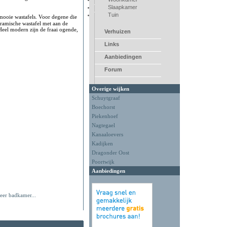
Slaapkamer
Tuin
mooie wastafels. Voor degene die
ramische wastafel met aan de
Heel modern zijn de fraai ogende,
Verhuizen
Links
Aanbiedingen
Forum
Overige wijken
Schuytgraaf
Boechorst
Piekenhoef
Nagtegael
Kanaaloevers
Kadijken
Dragonder Oost
Poortwijk
Aanbiedingen
eer badkamer...