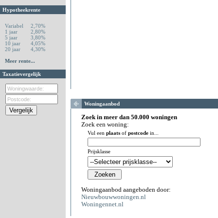
Hypotheekrente
Variabel
2,70%
1 jaar
2,80%
5 jaar
3,80%
10 jaar
4,05%
20 jaar
4,30%
Meer rente...
Taxatievergelijk
Woningaanbod
Zoek in meer dan 50.000 woningen
Zoek een woning:
Vul een
plaats
of
postcode
in...
Prijsklasse
Woningaanbod aangeboden door:
Nieuwbouwwoningen.nl
Woningennet.nl