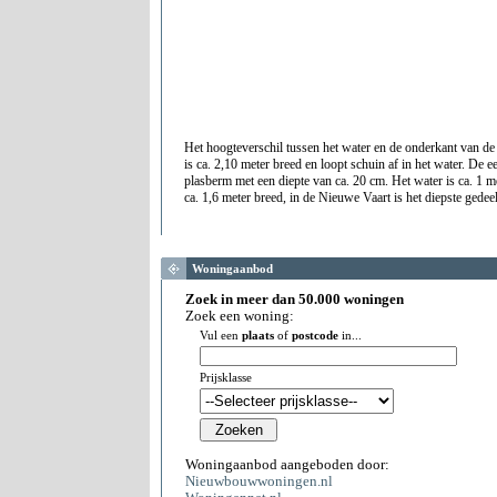
Het hoogteverschil tussen het water en de onderkant van de 
is ca. 2,10 meter breed en loopt schuin af in het water. De e
plasberm met een diepte van ca. 20 cm. Het water is ca. 1 me
ca. 1,6 meter breed, in de Nieuwe Vaart is het diepste gedeel
Woningaanbod
Zoek in meer dan 50.000 woningen
Zoek een woning:
Vul een
plaats
of
postcode
in...
Prijsklasse
Woningaanbod aangeboden door:
Nieuwbouwwoningen.nl