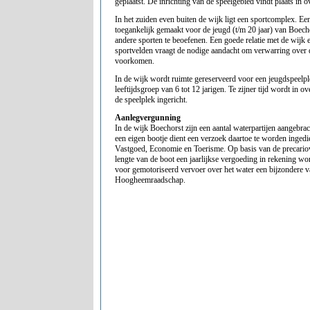
geplaatst. De inrichting van de speelgebied vindt plaats in 
In het zuiden even buiten de wijk ligt een sportcomplex. E
toegankelijk gemaakt voor de jeugd (t/m 20 jaar) van Boecho
andere sporten te beoefenen. Een goede relatie met de wijk
sportvelden vraagt de nodige aandacht om verwarring over de
voorkomen.
In de wijk wordt ruimte gereserveerd voor een jeugdspeelpl
leeftijdsgroep van 6 tot 12 jarigen. Te zijner tijd wordt in
de speelplek ingericht.
Aanlegvergunning
In de wijk Boechorst zijn een aantal waterpartijen aangebr
een eigen bootje dient een verzoek daartoe te worden ingedi
Vastgoed, Economie en Toerisme. Op basis van de precariov
lengte van de boot een jaarlijkse vergoeding in rekening wo
voor gemotoriseerd vervoer over het water een bijzondere v
Hoogheemraadschap.