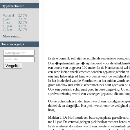
Hypotheekrente
Variabel
2,70%
1 jaar
2,80%
5 jaar
3,80%
10 jaar
4,05%
20 jaar
4,30%
Meer rente...
Taxatievergelijk
In de woonwijk zelf zijn verschillende recreatieve voorzie
Drie �spelaanleidingen� zijn bedoeld voor de allerkleinste
een bereik van ongeveer 150 meter. In de Narcissenhof zal i
een serie kleine speelelementen worden geplaatst gericht op
een laag hekwerkje of haag worden ze voor de veiligheid af
In het brede deel van de Voorduinen in het zuiden wordt ee
grote zandbak met enkele schepmachines sluit goed aan bij
Ook een gestrand schip past goed in deze omgeving. Op eni
speelvoorziening wordt een vissteiger geplaatst, die ook toeg
Op het schoolplein in de Hagen wordt een nostalgische speel
duikelrek en dergelijke. Het plein wordt voor de veilighei
haag.
Midden in De Hof wordt een buurtspeelplaats gerealiseerd. 
tot 11 jaar. De centraal gelegen plek beslaat met een bereik
In de oostwest doorsteek wordt een tweetal speelaanleidingen