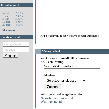
Hypotheekrente
Variabel
2,70%
1 jaar
2,80%
5 jaar
3,80%
10 jaar
4,05%
20 jaar
4,30%
Meer rente...
Kijk bij een van de rubrieken voor meer informatie
Taxatievergelijk
Woningaanbod
Zoek in meer dan 50.000 woningen
Zoek een woning:
Vul een
plaats
of
postcode
in...
Prijsklasse
Woningaanbod aangeboden door:
Nieuwbouwwoningen.nl
Woningennet.nl